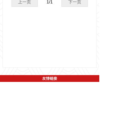
上一页
1
/
1
下一页
友情链接
国家交通运输部
广东省交通运输厅
深圳市交通运输局
深圳政府在线
盐田政府在线
南山政府在线
网上深圳交警
深圳市生态环境局
版权所有 © 
深圳市集装箱运输协会