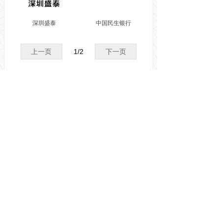
深圳盛泰
中国民生银行
上一页
1
/
2
下一页
友情链接
国家交通运输部
广东省交通运输厅
深圳市交通运输局
深圳政府在线
盐田政府在线
南山政府在线
网上深圳交警
深圳市生态环境局
版权所有 © 
深圳市集装箱运输协会