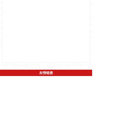
友情链接
国家交通运输部
广东省交通运输厅
深圳市交通运输局
深圳政府在线
盐田政府在线
南山政府在线
网上深圳交警
深圳市生态环境局
版权所有 © 
深圳市集装箱运输协会